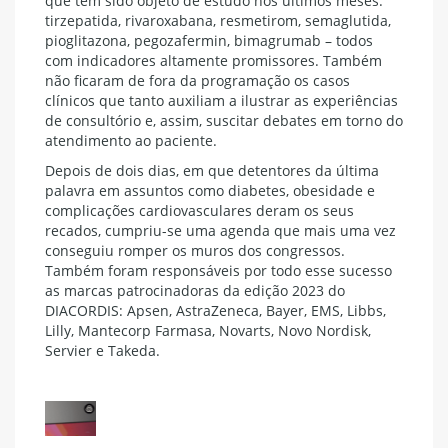
que têm sido objeto de estudo nos últimos meses:
tirzepatida, rivaroxabana, resmetirom, semaglutida,
pioglitazona, pegozafermin, bimagrumab – todos
com indicadores altamente promissores. Também
não ficaram de fora da programação os casos
clínicos que tanto auxiliam a ilustrar as experiências
de consultório e, assim, suscitar debates em torno do
atendimento ao paciente.
Depois de dois dias, em que detentores da última
palavra em assuntos como diabetes, obesidade e
complicações cardiovasculares deram os seus
recados, cumpriu-se uma agenda que mais uma vez
conseguiu romper os muros dos congressos.
Também foram responsáveis por todo esse sucesso
as marcas patrocinadoras da edição 2023 do
DIACORDIS: Apsen, AstraZeneca, Bayer, EMS, Libbs,
Lilly, Mantecorp Farmasa, Novarts, Novo Nordisk,
Servier e Takeda.