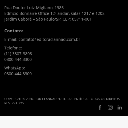
Rua Doutor Luiz Migliano, 1986
Edifício Bonnaire Office 12º andar, salas 1217 e 1202
Jardim Caboré – São Paulo/SP, CEP: 05711-001
Contato:
E-mail: contato@editoraclannad.com.br
Telefone:
(11) 3807-3808
0800 444 3300
WhatsApp:
0800 444 3300
COPYRIGHT © 2026. POR CLANNAD EDITORA CIENTÍFICA. TODOS OS DIREITOS
RESERVADOS.