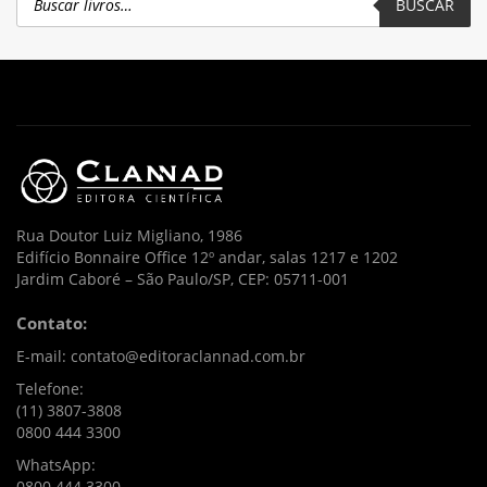
BUSCAR
Rua Doutor Luiz Migliano, 1986
Edifício Bonnaire Office 12º andar, salas 1217 e 1202
Jardim Caboré – São Paulo/SP, CEP: 05711-001
Contato:
E-mail: contato@editoraclannad.com.br
Telefone:
(11) 3807-3808
0800 444 3300
WhatsApp:
0800 444 3300