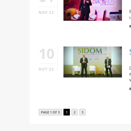
NOV'22
10
OUT'22
PAGE 1 OF 3
1
2
3