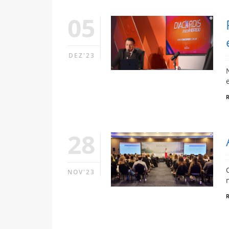
05
DEZ'23
28
NOV'23