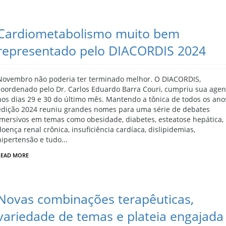
Cardiometabolismo muito bem
representado pelo DIACORDIS 2024
Novembro não poderia ter terminado melhor. O DIACORDIS,
coordenado pelo Dr. Carlos Eduardo Barra Couri, cumpriu sua age
nos dias 29 e 30 do último mês. Mantendo a tônica de todos os anos
edição 2024 reuniu grandes nomes para uma série de debates
imersivos em temas como obesidade, diabetes, esteatose hepática,
doença renal crônica, insuficiência cardíaca, dislipidemias,
hipertensão e tudo...
READ MORE
Novas combinações terapêuticas,
variedade de temas e plateia engajada