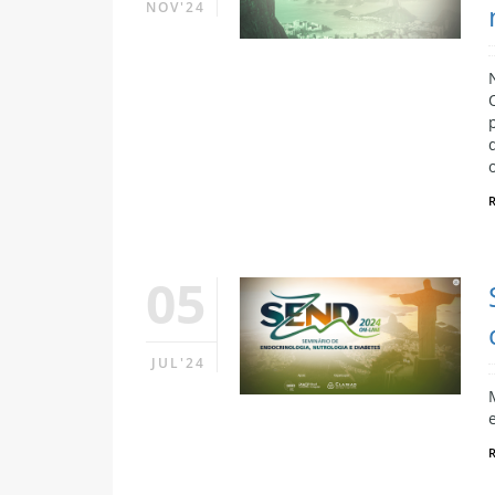
NOV'24
05
JUL'24