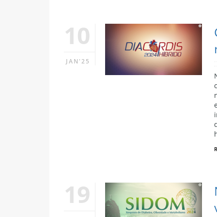
10
JAN'25
19