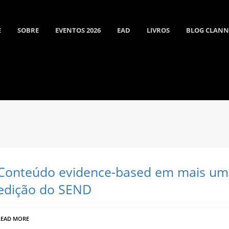
E
SOBRE
EVENTOS 2026
EAD
LIVROS
BLOG CLAN
Conteúdo evidence-based em mais um
edição do SEND
READ MORE