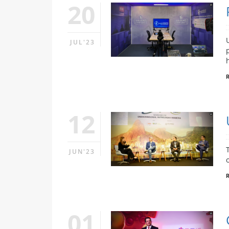
20
JUL'23
12
JUN'23
01