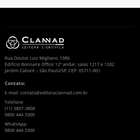
Rua Doutor Luiz Migliano, 1986
Edifício Bonnaire Office 12º andar, salas 1217 e 1202
Jardim Caboré – São Paulo/SP, CEP: 05711-001
Contato:
E-mail: contato@editoraclannad.com.br
Telefone:
(11) 3807-3808
0800 444 3300
WhatsApp:
0800 444 3300