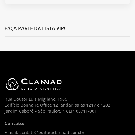
FAÇA PARTE DA LISTA VIP!
Rua Doutor Luiz Migliano, 1986
Edifício Bonnaire Office 12º andar, salas 1217 e 1202
Jardim Caboré – São Paulo/SP, CEP: 05711-001
Contato:
E-mail: contato@editoraclannad.com.br