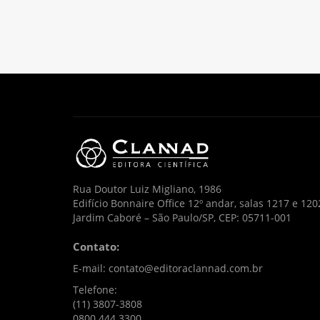
Rua Doutor Luiz Migliano, 1986
Edifício Bonnaire Office 12º andar, salas 1217 e 120
Jardim Caboré – São Paulo/SP, CEP: 05711-001
Contato:
E-mail: contato@editoraclannad.com.br
Telefone:
(11) 3807-3808
0800 444 3300