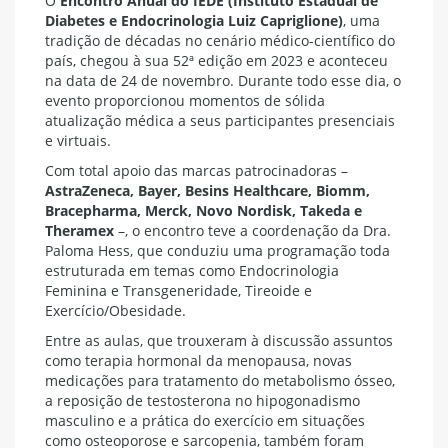
O
Encontro Anual do IEDE (Instituto Estadual de
Diabetes e Endocrinologia Luiz Capriglione)
, uma
tradição de décadas no cenário médico-científico do
país, chegou à sua 52ª edição em 2023 e aconteceu
na data de 24 de novembro. Durante todo esse dia, o
evento proporcionou momentos de sólida
atualização médica a seus participantes presenciais
e virtuais.
Com total apoio das marcas patrocinadoras –
AstraZeneca, Bayer, Besins Healthcare, Biomm,
Bracepharma, Merck, Novo Nordisk, Takeda e
Theramex
–, o encontro teve a coordenação da Dra.
Paloma Hess, que conduziu uma programação toda
estruturada em temas como Endocrinologia
Feminina e Transgeneridade, Tireoide e
Exercício/Obesidade.
Entre as aulas, que trouxeram à discussão assuntos
como terapia hormonal da menopausa, novas
medicações para tratamento do metabolismo ósseo,
a reposição de testosterona no hipogonadismo
masculino e a prática do exercício em situações
como osteoporose e sarcopenia, também foram