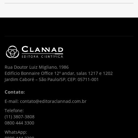
Rua Doutor Luiz Migliano, 1986
Edifício Bonnaire Office 12º andar, salas 1217 e 1202
Jardim Caboré – São Paulo/SP, CEP: 05711-001
Contato:
E-mail: contato@editoraclannad.com.br
Telefone:
(11) 3807-3808
0800 444 3300
WhatsApp: